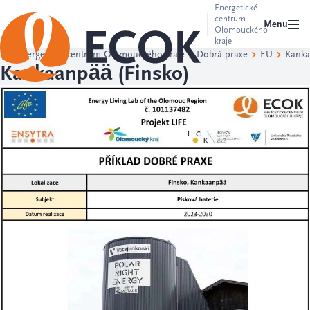
Energetické
centrum
Menu
Olomouckého
kraje
Energetické centrum Olomouckého kraje
Dobrá praxe
EU
Kanka
Kankaanpää (Finsko)