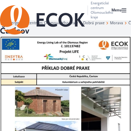
Energetické
centrum
Menu
Olomouckého
kraje
Energetické centrum Olomouckého kraje
Dobrá praxe
Morava
Č
Čavisov