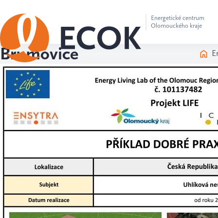
Energetické centrum
Olomouckého kraje
Brumovice
E