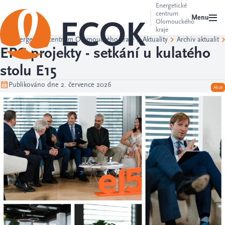
Energetické
centrum
Menu
Olomouckého
kraje
Energetické centrum Olomouckého kraje
Aktuality
Archiv aktualit
EPC projekty - setkání u kulatého
stolu E15
Publikováno dne 2. července 2026
Akce